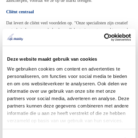
aanscherpen, voordat we ze op de markt brengen.
”
Cliënt centraal
Dat levert de cliënt veel voordelen op. “Onze specialisten zijn creatief
en technisch genoeg onderlegd om elk besturingssysteem echt passend
te maken voor de cliënt”, zegt Remco. “Dat lukt alleen als we
gedetailleerde informatie hebben over wat de cliënt nodig heeft en wat
hij of zij doet in het dagelijks leven. Daarom gaan we bij iedere
aanvraag langs bij de cliënt voor een zogenaamde passing. Dan bepalen
Deze website maakt gebruik van cookies
we de configuratie van de rolstoel. Van het type stoffering tot de lengte
We gebruiken cookies om content en advertenties te
van de armleggers en het type joystick. Bij zeer complexe aanvragen
personaliseren, om functies voor social media te bieden
plannen we ook een tussenpassing in, bijvoorbeeld om te checken of de
en om ons websiteverkeer te analyseren. Ook delen we
cliënt overweg kan met het besturingssysteem. Zo werken we stap voor
informatie over uw gebruik van onze site met onze
stap toe naar een oplossing die volledig aansluit op de
wensen en
behoeften van de cliënt
.”
partners voor social media, adverteren en analyse. Deze
partners kunnen deze gegevens combineren met andere
informatie die u aan ze heeft verstrekt of die ze hebben
verzameld op basis van uw gebruik van hun services.
Vrijheid voor Herman
Een prachtig
voorbeeld
van wat samenwerking kan bereiken zien we bij