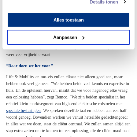
Herman, een 71-jarige man uit Twente met
relapsing-remitting
MS.
Details tonen
Toen zijn mobiliteit verminderde, kreeg Herman een kinbesturing voor
zijn
EVO
Lectus
rolstoel, een samenwerking tussen Life &
Mobility
en
Alles toestaan
mo-vis. Deze aanpassing maakt het voor Herman mogelijk om
zelfstandig zijn rolstoel te besturen, iets wat voorheen onmogelijk was
door verminderd gevoel in zijn handen en armen. Tegenwoordig geniet
Aanpassen
Herman volop van zijn leven in Nieuw Unicum en de prachtige
Zandvoortse
duinen, waar hij dankzij zijn nieuwe besturingssysteem
weer veel vrijheid ervaart.
“Daar doen we het voor.”
Life &
Mobility
en mo-vis v
ullen elkaar niet alleen goed aan, maar
hebben ook veel gemeen.
“We hebben beide veel kennis en expertise in
huis. En de optelsom hiervan, maakt dat we voor
nagenoeg
elke vraag
een oplossing hebben”
,
zegt Remco. “We zijn beiden specialist in het
relatief klein marktsegment van
high-end elektrische rolstoelen met
speciale besturingen
. We spreken dezelfde taal en hebben aan een half
woord genoeg.
Bovendien werken we vanuit hetzelfde gedachtengoed
:
i
n alles wat we doen, staat de cliënt centraal. We zullen
samen a
ltijd een
stap extra zetten om te komen tot een oplossing, die
de cliënt
maximaal