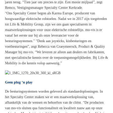
jaren terug. “Tien jaar om precies te zijn. Een mooie mijlpaal”, zegt
Remco
,
V
estigingsmanager
Specialty
Center
Kerkrade
.
“On
s
S
p
ecialty
C
enter begon als Karma Europe, producent van
hoogwaardige elektrische rolstoelen.
Nadat we
in 201
7
zijn
toegetreden
tot
Li
fe &
Mo
b
i
lity
G
roup,
zijn we ons gaan specialiseren in
maatwerkoplossingen voor
onze elektrische rolstoellijn
.
m
o
-v
is is er
vanaf het eerste uur bij als onze leverancier voor de
besturingssystemen
.” “Denk aan joysticks, kinbesturingen
en
voetbesturingen”, zegt Rebecca van
Cr
a
e
ymeersch
,
Product &
Qu
ality
M
anager bij mo-vis. “We leveren ze
alleen aan
dealers en
fabrikanten,
met specialistische kennis over de toepassingsmogelijkheden
. Bij Life &
Mo
bility
i
s die kennis
volop aanwezig
.”
Geen plug ‘n
play
De besturingssystemen worden geleverd als standaardoplossingen.
I
n
het
S
pecialty
C
enter maken we er een maatwerkoplossing van,
afhankelijk van de wensen en behoeften van de cliënt. “
De producten
van mo-vis sluiten qua functionaliteit en kwaliteit nauw aan op onze