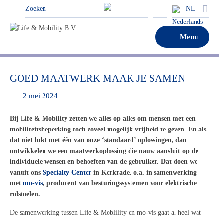
NL
Menu
GOED MAATWERK MAAK JE SAMEN
2 mei 2024
Bij Life &
Mobility
zetten we alles op alles om mensen met een
mobiliteitsbeperking toch zoveel mogelijk vrijheid te geven. En als
dat niet lukt met één van onze ‘standaard’ oplossingen, dan
ontwikkelen we een maatwerkoplossing die nauw aansluit op de
individuele wensen en behoeften van de gebruiker. Dat doen we
vanuit ons
S
pecialty
C
enter
in Kerkrade,
o.a.
in samenwerking
met
mo-vis
, producent
van
besturingssystemen voor elektrische
rolstoelen.
De samenwerking tussen Life &
Moblility
en mo-vis
gaat al heel wat