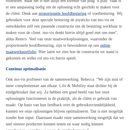
rolstoelen. Maar h
et is niet altijd een kwestie van plug
‘n
play
.
V
aak is
er een aanpassing nodig om de oplossing
e
cht geschikt te maken voor
de cliënt.
Denk aan
proportionele hoofdbesturing
of voetbesturing. Wij
gebruiken voor deze speciale besturing de joysticks van mo-vis en
ontwikkelen
zelf een passende constructie om de besturing werkbaar te
maken voor de client.
m
o
-vis denkt
hierin altijd
goed met ons mee
”
,
aldus Remco
.
Veel van onze
maatwerkoplossingen, waaronder de
proportionele hoofdbesturing,
zijn
te bewonderen op ons
online
maatwerkportfolio
. Hier laten we zien hoe de constructie tot stand is
gekomen
en welke rol mo-vis hierin speelt.
Continue optimalisatie
Ook mo-vis profiteert van de samenwerking.
Rebecca:
“
We zijn min of
meer complementair aan elkaar.
Life &
M
obility
staat dichter bij de
eindgebruiker dan wij. Ze hebben een goed beeld van hoe onze
oplossingen functioneren in de praktijk, als de cliënt er gebruik van
maakt.
Op basis van hun
feedback
over de gebruiksvriendelijkheid
,
kunnen we onze oplossingen blijven
optimaliseren
.
Dat is niet mogelijk
zonder hun input. Daarnaast maakt onze samenwerking mogelijk dat we
snel nieuwe producten kunnen testen en waar nodig kunnen