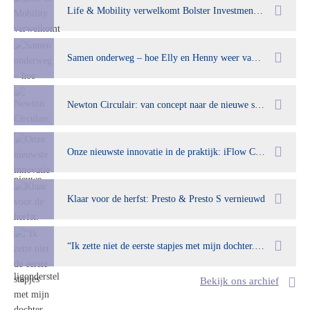
Life & Mobility verwelkomt Bolster Investment Partners als nieuwe aandeelhouder
Samen onderweg – hoe Elly en Henny weer van hun oude dag kunnen genieten
Newton Circulair: van concept naar de nieuwe standaard
Onze nieuwste innovatie in de praktijk: iFlow Care op een maatwerk ligonderstel
Klaar voor de herfst: Presto & Presto S vernieuwd
“Ik zette niet de eerste stapjes met mijn dochter. Ik reed mijn eerste rondjes met haar''
Bekijk ons archief