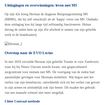
Uitdagingen en overwinningen: l
even met MS
Op zijn 42e kreeg Herman de diagnose
Relapsing
remitting
MS
(
RR
MS),
die
hij zelf omschrijft als de 'happy' vorm van MS. Ondanks
deze uitdaging kon hij lange tijd zelfstandig functioneren. Helaas
dwong de ziekte hem op zijn 45e afscheid te nemen van zijn geliefde
werk in de houtdraaierij.
Overstap naar de EVO
Lectus
In mei 2018 verruilde Herman zijn geliefde Twente
in
voor Zandvoort,
waar hij bij Nieuw Unicum terecht kwam: een gespecialiseerd
zorgcentrum voor mensen met MS.
De voortgang van de ziekte had
aanzienlijke gevolgen voor Hermans mobiliteit. Wat begon met het
verlies van zijn beenfunctie, ontwikkelde zich tot het verlies van gevoel
in zijn armen en uiteindelijk
ook
zijn benen.
Dit maakte het gebruik
van een manuele rolstoel
niet meer mogelijk
.
Cliënt Centraal methode