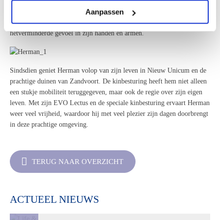
gemaakte kinbesturing op de EVO
Lectus
. Deze innovatieve aanpassing
Aanpassen
stelt Herman nu in staat om zijn rolstoel volledig zelfstandig te
besturen, iets wat met de standaard joystick niet mogelijk was vanwege
het
verminderde gevoel in zijn handen en
armen.
Sindsdien geniet Herman volop van zijn leven in Nieuw Unicum en de
prachtige duinen van Zandvoort. De kinbesturing heeft hem niet alleen
een stukje mobiliteit teruggegeven, maar ook de regie over zijn eigen
leven.
Met zijn EVO
Lectus
en de speciale kinbesturing ervaart Herman
weer veel
vrijheid, waardoor hij met veel plezier zijn dagen doorbrengt
in
deze prachtige omgeving
.
TERUG NAAR OVERZICHT
ACTUEEL NIEUWS