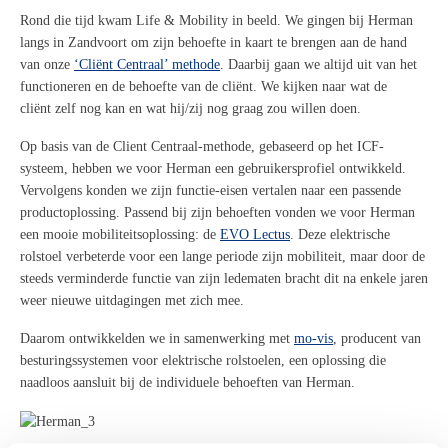
Rond die tijd kwam Life &
Mobility
in beeld. We gingen bij Herman
langs in Zandvoort
om zijn behoefte in kaart te brengen aan de hand
van onze
‘Cliënt Centraal’ methode
. Daarbij gaan we altijd uit van het
functioneren en de behoefte van de cliënt.
We kijken naar wat de
cli
ë
nt
zelf nog kan en wat hij/zij nog
graag zou willen doen
.
Op basis van
de Client Centraal-methode, gebaseerd op
het
ICF-
systeem
,
hebben we voor Herman een gebruikersprofiel ontwikkeld
.
Vervolgens konden we
zijn
functie-eisen
vertalen
naar een passende
productoplossing
.
Passend bij zijn behoeften
vonden we voor Herman
een
mooie
mobiliteitsoplossing
: de
EVO
Lec
tus
. D
eze elektrische
rolstoel verbeterde voor een
lange
periode zijn mobiliteit
, maar door de
steeds verminderde functie van zijn ledematen bracht dit na enkele jaren
weer nieuwe uitdagingen met zich mee.
Daarom ontwikkelden we in samenwerking met
m
o-vis
, producent van
besturingssystemen voor elektrische rolstoelen, een oplossing die
naadloos aansluit bij de individuele behoeften van Herman.