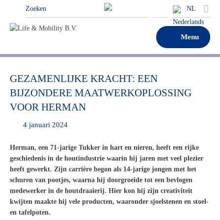
NL
Menu
GEZAMENLIJKE KRACHT: EEN
BIJZONDERE MAATWERKOPLOSSING
VOOR HERMAN
4 januari 2024
Herman, een 71-jarige Tukker
in hart en nieren, heeft een rijke
geschiedenis in de houtindustrie waarin hij jaren met veel plezier
heeft gewerkt.
Zijn
carrière
begon als 14-jarige jongen met het
schuren van pootjes,
waarna hij door
groeide tot een bevlogen
medewerker in de houtdraaierij
. Hier
kon hij zijn creativiteit
kwijt
en
maakte
hij
vele producten, waaronder sj
oelstenen en stoel-
en tafelpoten.